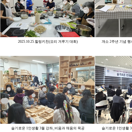
2025.10.25.힐링키친(요리 겨루기 대회)
개소 2주년 기념 행
슬기로운 1인생활 3월 강좌_비움과 채움의 목공
슬기로운 1인생활 3