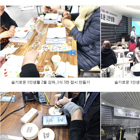
슬기로운 1인생활 2월 강좌_1식 3찬 접시 만들기
슬기로운 1인생