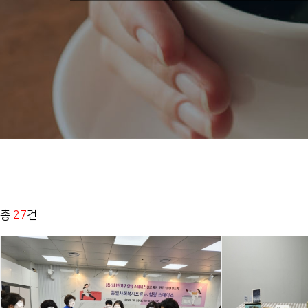
총
27
건