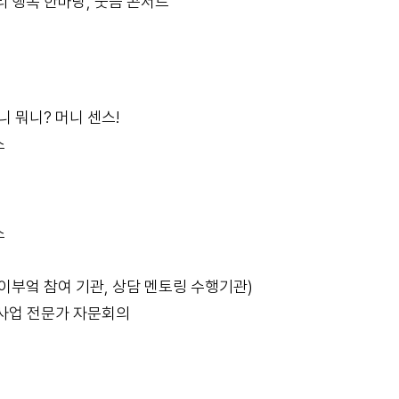
 행복 한마당, 웃음 콘서트'
 뭐니? 머니 센스!
스
스
이부엌 참여 기관, 상담 멘토링 수행기관)
범사업 전문가 자문회의