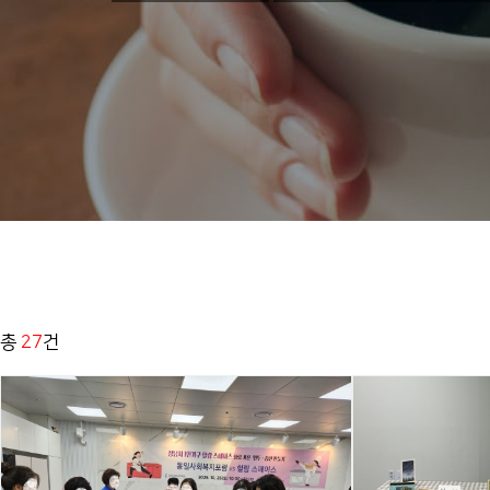
총
27
건