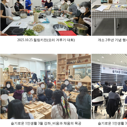
2025.10.25.힐링키친(요리 겨루기 대회)
개소 2주년 기념 행
슬기로운 1인생활 3월 강좌_비움과 채움의 목공
슬기로운 1인생활 3