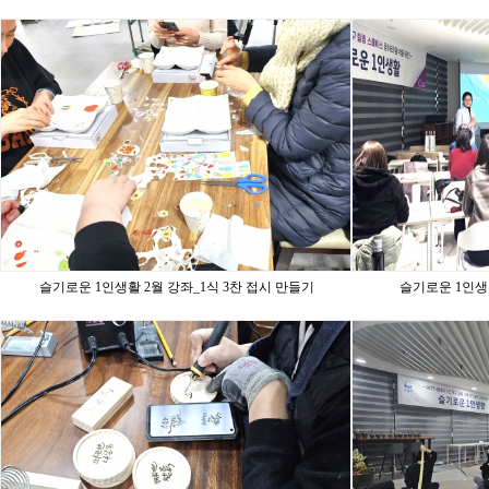
슬기로운 1인생활 2월 강좌_1식 3찬 접시 만들기
슬기로운 1인생