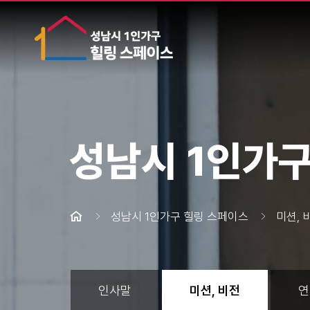
성남시 1인가구
성남시 1인가구 힐링 스페이스
미션, 
인사말
미션, 비전
연