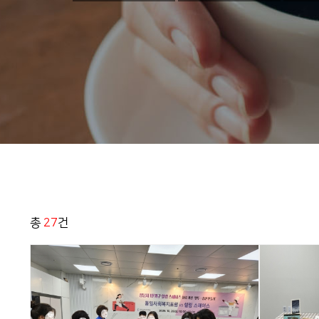
총
27
건