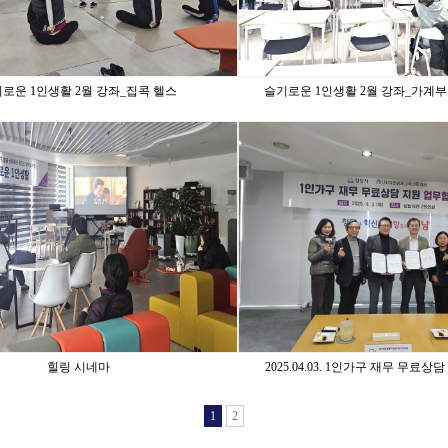
로운 1인생활 2월 강좌_집콕 헬스
슬기로운 1인생활 2월 강좌_가계
힐링 시네마
2025.04.03. 1인가구 재무 무료
1
2