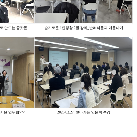
부로 만드는 종잣돈
슬기로운 1인생활 2월 강좌_반려식물과 겨울나기
상담 지원 업무협약식
2025.02.27. 찾아가는 인문학 특강