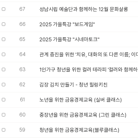
67
성남시립 예술단과 함께하는 12월 문화살롱
66
2025 가을특강 "보드게임"
65
2025 가을특강 "시네마토크"
64
관계 증진을 위한 '치유, 대화의 또 다른 이름; 이마
63
1인가구 청년을 위한 컬러 테라피 '컬러와 함께하
62
김장 김치 만들기 - 청년 힐링키친
61
노년을 위한 금융경제교육 (실버 클래스)
60
중장년을 위한 금융경제교육 (그린 클래스)
59
청년을 위한 금융경제교육(블루클래스)