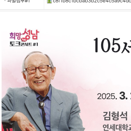
ㆍ파일첨부#1
c8f1b8c1bcbab3b2c5e4c5a9c4dc