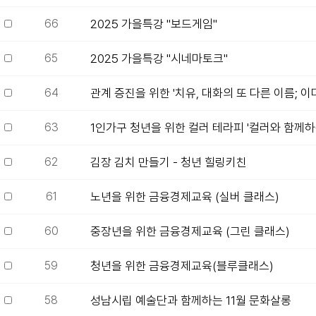
66
2025 가을특강 "보드게임"
65
2025 가을특강 "시네마토크"
64
관계 증진을 위한 '치유, 대화의 또 다른 이름; 이마
63
1인가구 청년을 위한 컬러 테라피 '컬러와 함께하
62
김장 김치 만들기 - 청년 힐링키친
61
노년을 위한 금융경제교육 (실버 클래스)
60
중장년을 위한 금융경제교육 (그린 클래스)
59
청년을 위한 금융경제교육(블루클래스)
58
성남시립 예술단과 함께하는 11월 문화살롱