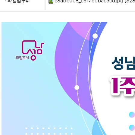
ㆍ파일첨부#1
c8abbab8_c6f7bdbac5cd.jpg
(328