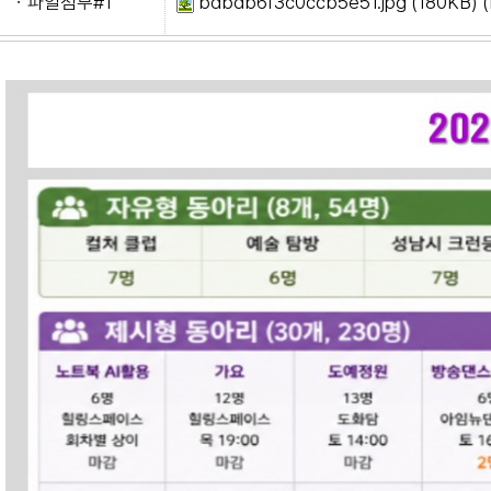
ㆍ파일첨부#1
bdbdb6f3c0ccb5e51.jpg
(180KB) 