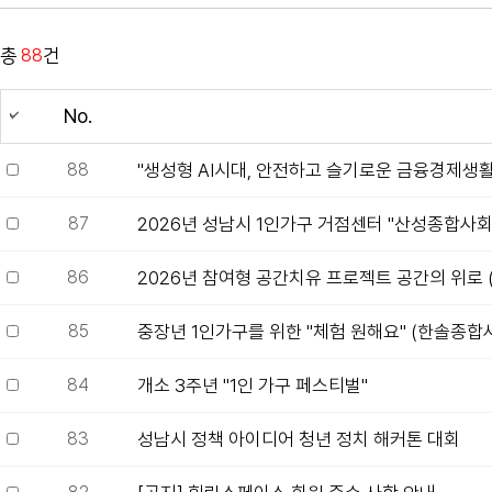
총
88
건
No.
88
"생성형 AI시대, 안전하고 슬기로운 금융경제생활
87
2026년 성남시 1인가구 거점센터 "산성종합사회
86
2026년 참여형 공간치유 프로젝트 공간의 위로 
85
중장년 1인가구를 위한 "체험 원해요" (한솔종
84
개소 3주년 "1인 가구 페스티벌"
83
성남시 정책 아이디어 청년 정치 해커톤 대회