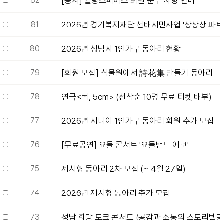
82
[공지] 힐링스페이스 회원 준수 사항 안내
81
2026년 경기복지재단 선배시민사업 '상상상 파트너
80
2026년 성남시 1인가구 동아리 현황
79
[회원 모집] 식물원에서 詩花集 만들기 동아리
78
연극<턱, 5cm> (선착순 10명 무료 티켓 배부)
77
2026년 시니어 1인가구 동아리 회원 추가 모집
76
[무료공연] 요들 콘서트 '요들밴드 에코'
75
제시형 동아리 2차 모집 (~ 4월 27일)
74
2026년 제시형 동아리 추가 모집
73
성남 희망 토크 콘서트 (공감과 소통의 스토리텔