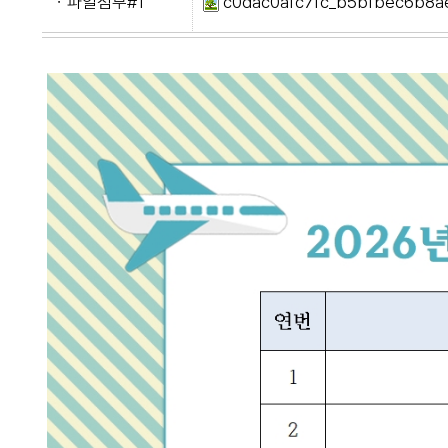
ㆍ파일첨부#1
c0dac0afc7fc_b5bfbec6b8ae