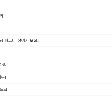
대회
 파트너' 참여자 모집..
동아리
배부)
 모집