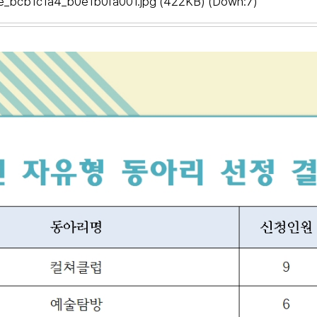
_bcb1c1a4_b0e1b0fa001.jpg
(422KB) (Down:7)