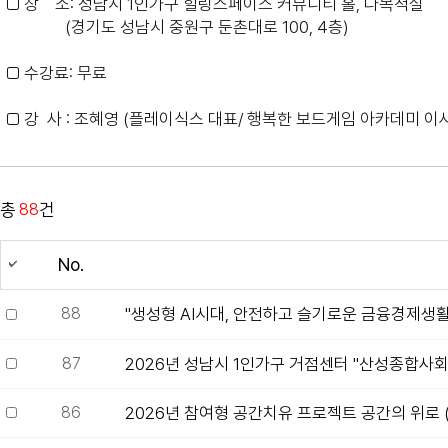
□ 장 소: 성남시 1인가구 힐링스페이스 커뮤니티 홀, 다목적실
(경기도 성남시 중원구 둔촌대로 100, 4층)
□ 수강료: 무료
□ 강 사 : 조혜영 (플레이식스 대표/ 행복한 보드게임 아카데미 이
총
88
건
No.
88
"생성형 AI시대, 안전하고 슬기로운 금융경제생활
87
2026년 성남시 1인가구 거점센터 "산성종합사회
86
2026년 참여형 공간치유 프로젝트 공간의 위로 