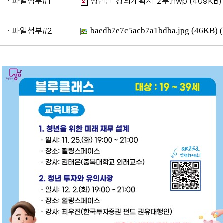
ㆍ파일첨부#1
청년반_강의계획서_2부.hwp
(409KB) 
ㆍ파일첨부#2
baedb7e7c5acb7a1bdba.jpg
(46KB) 