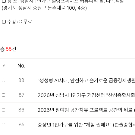
□ 장 소: 성남시 1인가구 힐링스페이스 커뮤니티 홀, 다목적실
(경기도 성남시 중원구 둔촌대로 100, 4층)
□ 수강료: 무료
총
88
건
No.
88
"생성형 AI시대, 안전하고 슬기로운 금융경제생활
87
2026년 성남시 1인가구 거점센터 "산성종합사회
86
2026년 참여형 공간치유 프로젝트 공간의 위로 
85
중장년 1인가구를 위한 "체험 원해요" (한솔종