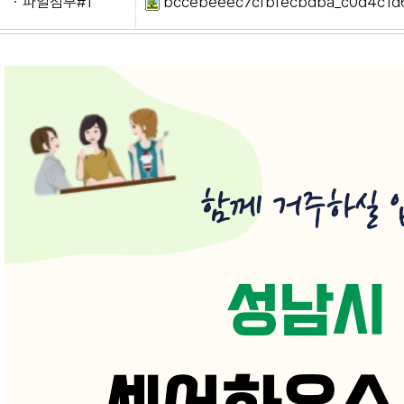
ㆍ파일첨부#1
bccebeeec7cfbfecbdba_c0d4c1d6