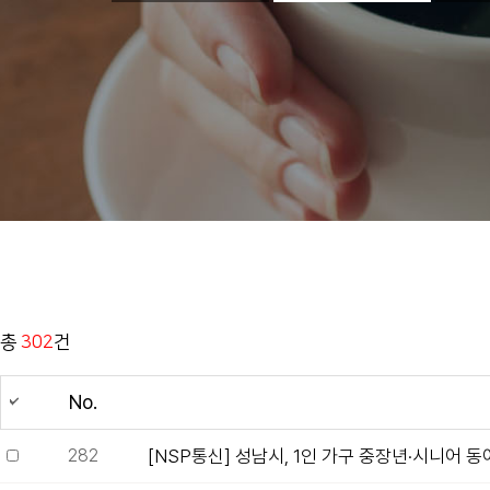
총
302
건
No.
282
[NSP통신] 성남시, 1인 가구 중장년·시니어 동아